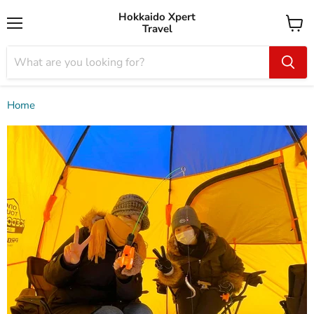
Hokkaido Xpert
Travel
Menu
View
cart
Home
얼음낚시 / 삿포로