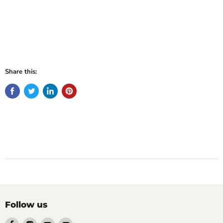
Share this:
Follow us
Find
Find
Find
Find