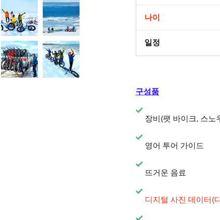
나이
일정
구성품
장비(팻 바이크, 스노우
영어 투어 가이드
뜨거운 음료
디지털 사진 데이터(다