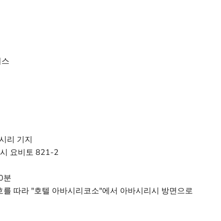
비스
아바시리 기지
 요비토 821-2
0분
호를 따라 "호텔 아바시리코소"에서 아바시리시 방면으로