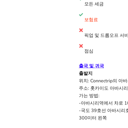
모든 세금
보험료
픽업 및 드롭오프 서
점심
출국 및 귀국
출발지
위치: Connectrip의 
주소: 홋카이도 아바시리시
가는 방법:
-아바시리역에서 차로 1
-국도 39호선 아바시리
300미터 왼쪽