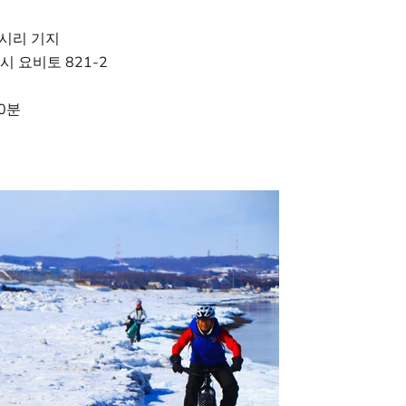
아바시리 기지
 요비토 821-2
0분