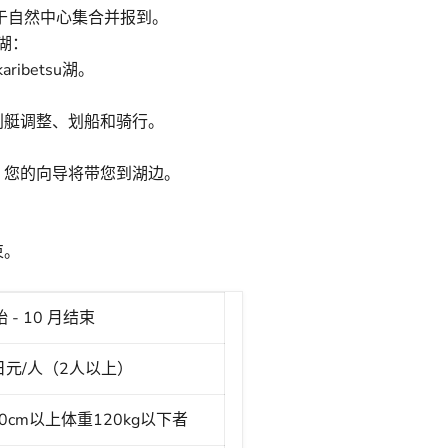
于自然中心集合并报到。
u湖：
ribetsu湖。
划艇调整、划船和骑行。
！您的向导将带您到湖边。
束。
 - 10 月结束
0日元/人（2人以上）
0cm以上体重120kg以下者