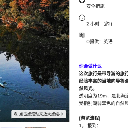
安全措施
2
小时
（约 )
O
提供：英语
你会做什么
这次旅行是带导游的旅行，
经验丰富的当地向导将全力
然风光。
透明度为19m，是北海
受指别湖翡翠色的自然风
点击或滚动来放大或缩小
[游览流程]
1。 报到：