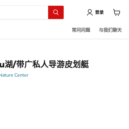
登录
查
看
购
常问问题
与我们聊天
物
车
etsu湖/带广私人导游皮划艇
 Nature Center