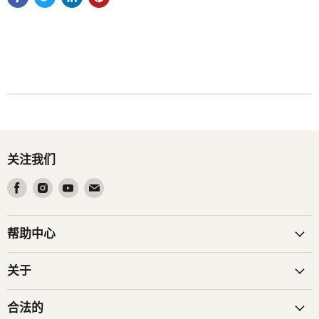
关注我们
在
在
在
在
Facebook
Instagram
Youtube
邮
找
找
找
箱
到
到
到
找
帮助中心
我
我
我
到
们
们
们
我
关于
们
合法的