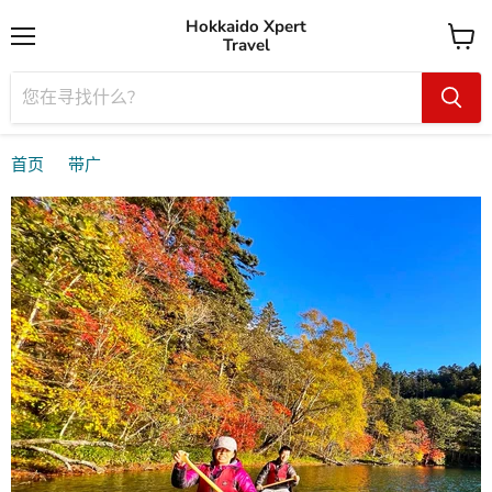
Hokkaido Xpert
Travel
菜
查
单
看
购
物
车
首页
带广
Shikaribetsu湖/带广的私人导游独木舟